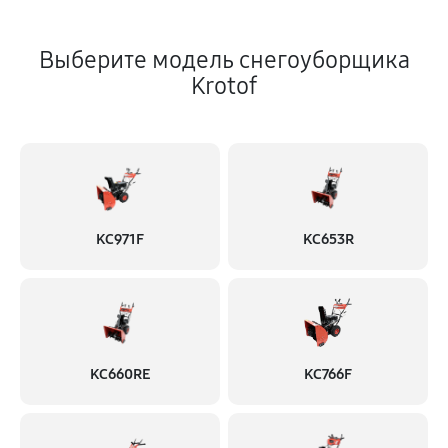
Выберите модель снегоуборщика
Krotof
KC971F
KC653R
KC660RE
KC766F