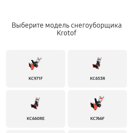
Выберите модель снегоуборщика
Krotof
KC971F
KC653R
KC660RE
KC766F