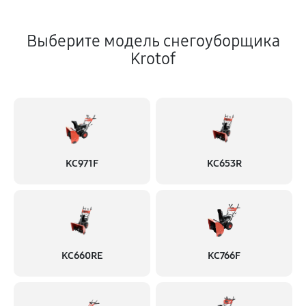
Выберите модель снегоуборщика
Krotof
KC971F
KC653R
KC660RE
KC766F