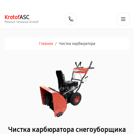
г. Ростов-на-Дону
Ежедневно с 9:00 до 21:00
+7 (863) 307-53-19
Krotof
ASC
Заказать
Ремонт техники Krotof
Главная
/
Чистка карбюратора
Чистка карбюратора снегоуборщика